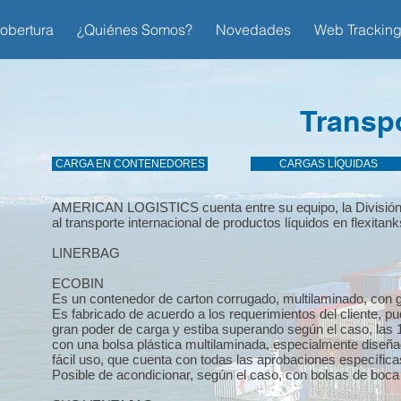
obertura
¿Quiénes Somos?
Novedades
Web Trackin
Transp
CARGA EN CONTENEDORES
CARGAS LÍQUIDAS
AMERICAN LOGISTICS cuenta entre su equipo, la División C
al transporte internacional de productos líquidos en flexitan
LINERBAG
ECOBIN
Es un contenedor de carton corrugado, multilaminado, con g
Es fabricado de acuerdo a los requerimientos del cliente, p
gran poder de carga y estiba superando según el caso, las 
con una bolsa plástica multilaminada, especialmente diseñ
fácil uso, que cuenta con todas las aprobaciones específica
Posible de acondicionar, según el caso, con bolsas de boca