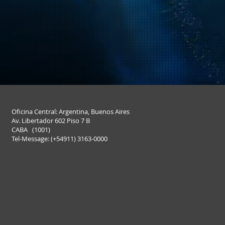
Oficina Central: Argentina, Buenos Aires
Av. Libertador 602 Piso 7 B
CABA (1001)
Tel-Message: (+
54911) 3163-0000