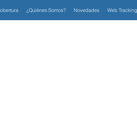
obertura
¿Quiénes Somos?
Novedades
Web Trackin